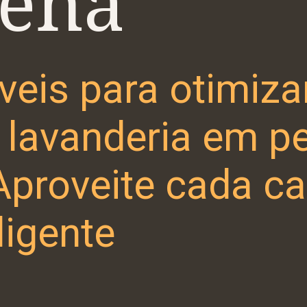
ena
íveis para otimiza
 lavanderia em p
Aproveite cada ca
ligente