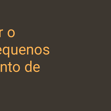
r o
equenos
nto de