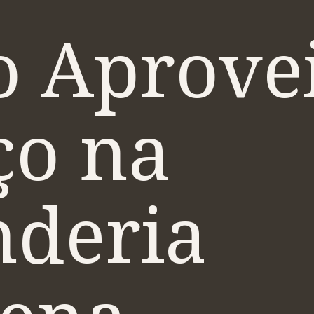
 Aprovei
ço na
nderia