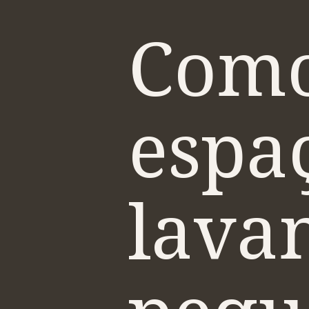
Como
espa
lava