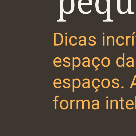
pequ
Dicas incr
espaço da
espaços. 
forma inte