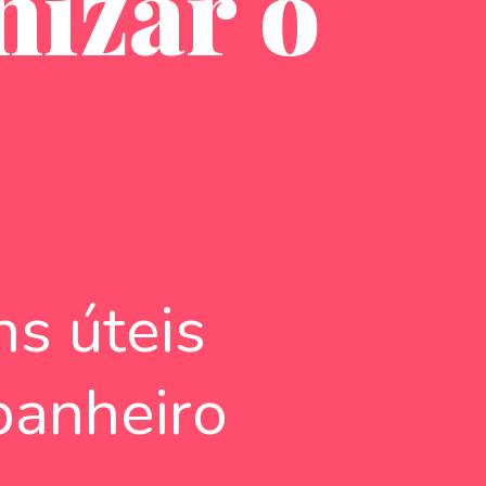
izar o
ns úteis
banheiro