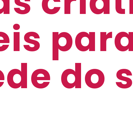
as cria
eis par
de do 