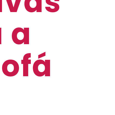
tivas
a a
sofá