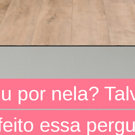
u por nela? Tal
u por nela? Tal
feito essa perg
feito essa perg