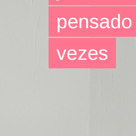
pensado 
pensado 
vezes
vezes