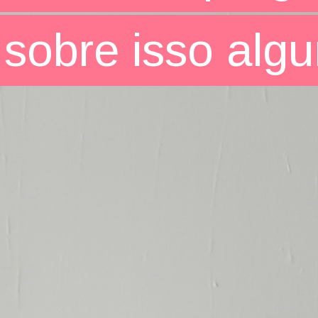
sobre isso alg
sobre isso alg