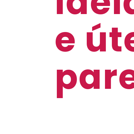
Idei
e út
pare