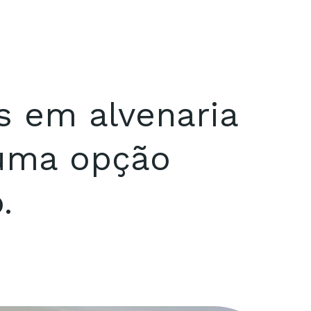
s em alvenaria
 uma opção
.