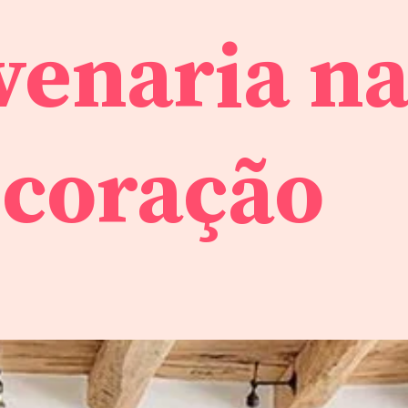
venaria n
coração