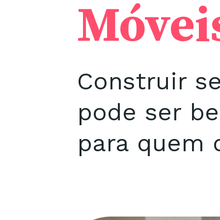
Móvei
Construir s
pode ser b
para quem q