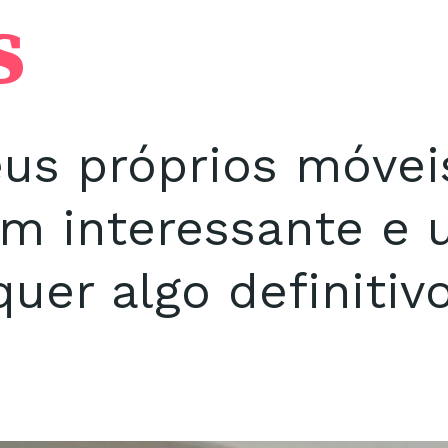
s
eus próprios móvei
em interessante e
uer algo definitivo