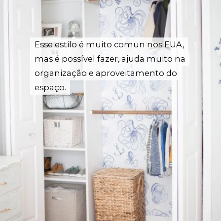
Esse estilo é muito comun nos EUA,
Esse estilo é muito comun nos EUA,
mas é possível fazer, ajuda muito na
mas é possível fazer, ajuda muito na
organização e aproveitamento do
organização e aproveitamento do
espaço.
espaço.