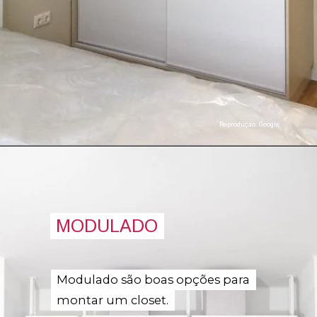
Reproduçao: Google
MODULADO
MODULADO
Modulado são boas opções para
Modulado são boas opções para
montar um closet.
montar um closet.