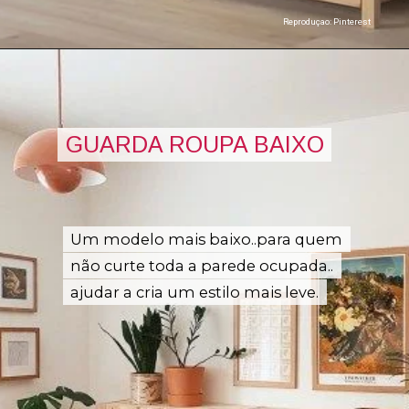
Reproduçao: Pinterest
GUARDA ROUPA BAIXO
GUARDA ROUPA BAIXO
Um modelo mais baixo..para quem
Um modelo mais baixo..para quem
não curte toda a parede ocupada..
não curte toda a parede ocupada..
ajudar a cria um estilo mais leve.
ajudar a cria um estilo mais leve.