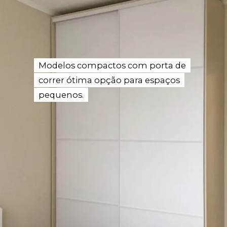
Modelos compactos com porta de
Modelos compactos com porta de
correr ótima opção para espaços
correr ótima opção para espaços
pequenos.
pequenos.