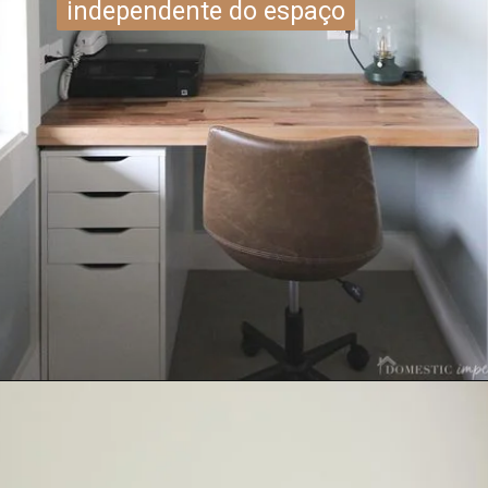
independente do espaço
independente do espaço