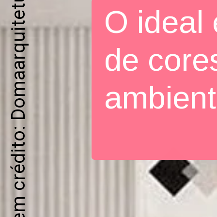
Imagem crédito: Domaarquitetura
O ideal
de core
ambien