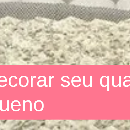
corar seu qu
queno