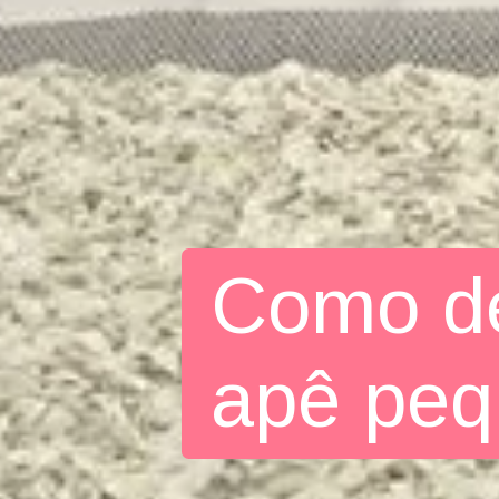
Como de
apê pe