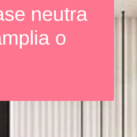
ase neutra
amplia o