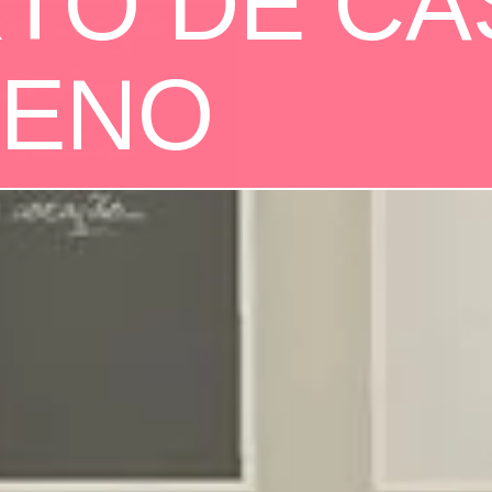
TO DE CA
UENO