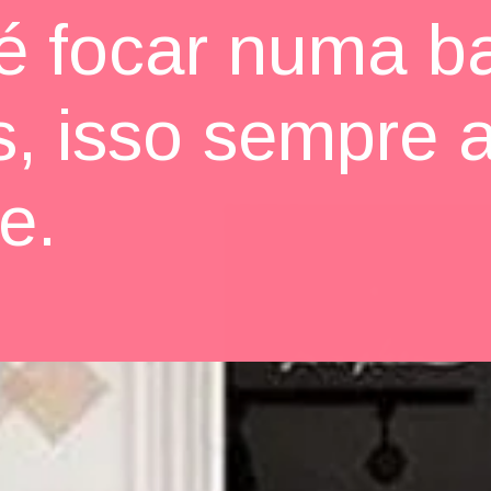
 é focar numa b
s, isso sempre 
te.