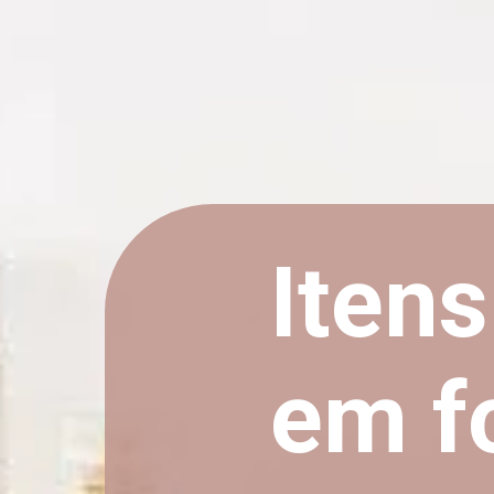
Itens
em f