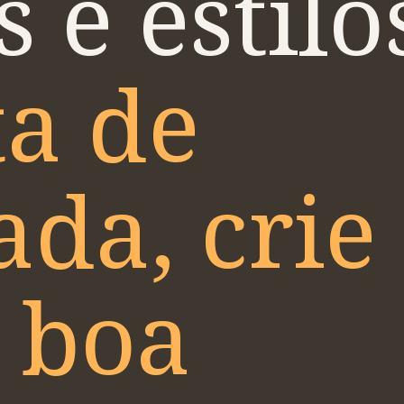
s e estilo
ta de
ada, crie
 boa