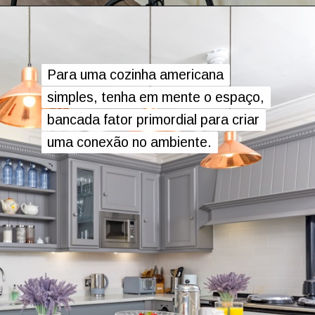
Para uma cozinha americana
Para uma cozinha americana
simples, tenha em mente o espaço,
simples, tenha em mente o espaço,
bancada fator primordial para criar
bancada fator primordial para criar
uma conexão no ambiente.
uma conexão no ambiente.