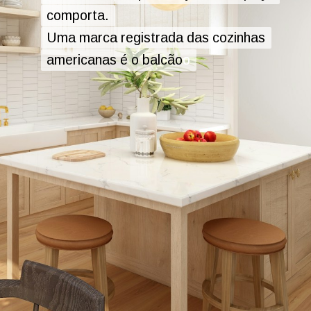
comporta.
comporta.
Uma marca registrada das cozinhas
Uma marca registrada das cozinhas
americanas é o balcão
americanas é o balcão
o
o