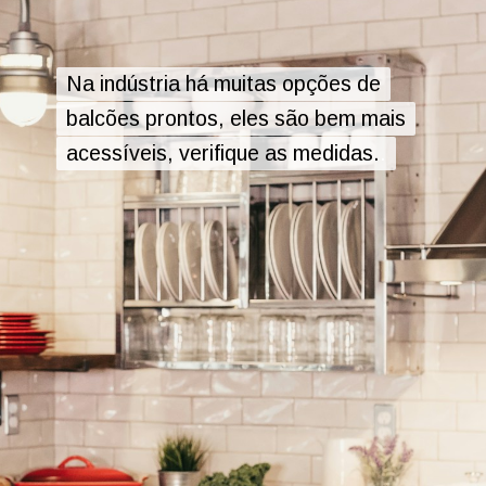
Na indústria há muitas opções de
Na indústria há muitas opções de
balcões prontos, eles são bem mais
balcões prontos, eles são bem mais
acessíveis, verifique as medidas..
acessíveis, verifique as medidas.
.