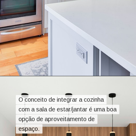
O conceito de integrar a cozinha
O conceito de integrar a cozinha
com a sala de estar/jantar é uma boa
com a sala de estar/jantar é uma boa
opção de aproveitamento de
opção de aproveitamento de
espaço.
espaço.