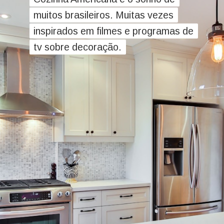
muitos brasileiros. Muitas vezes
muitos brasileiros. Muitas vezes
inspirados em filmes e programas de
inspirados em filmes e programas de
tv sobre decoração.
tv sobre decoração.