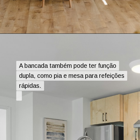
A bancada também pode ter função
A bancada também pode ter função
dupla, como pia e mesa para refeições
dupla, como pia e mesa para refeições
rápidas.
rápidas.