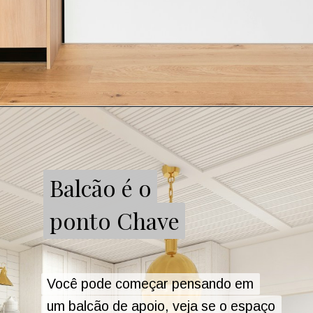
Balcão é o
Balcão é o
ponto Chave
ponto Chave
Você pode começar pensando em
Você pode começar pensando em
um balcão de apoio, veja se o espaço
um balcão de apoio, veja se o espaço