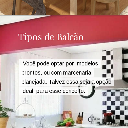
Tipos de Balcão
Tipos de Balcão
Você pode optar por modelos
Você pode optar por modelos
prontos, ou com marcenaria
prontos, ou com marcenaria
planejada. Talvez essa seja a opção
planejada. Talvez essa seja a opção
ideal, para esse conceito.
ideal, para esse conceito.