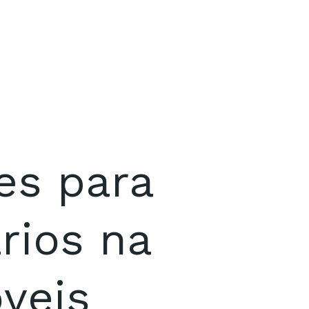
es para
rios na
veis