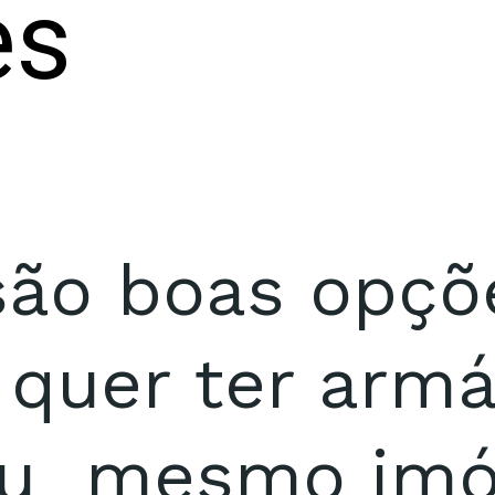
es
são boas opçõ
quer ter armá
ou mesmo imó