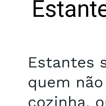
Estant
Estantes 
quem não 
cozinha, 