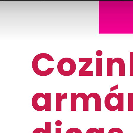
Cozin
armár