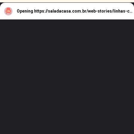
Opening
https://saladacasa.com.br/web-stories/linhas-curvas-e-retas-como-usar-no-decor/