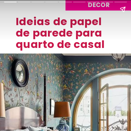
DECOR
Ideias de papel
de parede para
quarto de casal