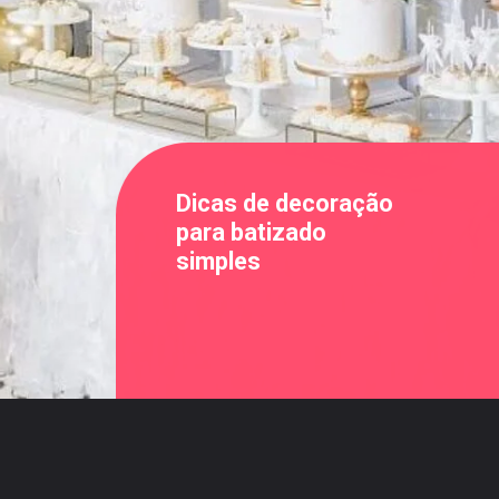
Dicas de decoração
para batizado
simples
Opening
https://saladacasa.com.br/web-stories/dicas-para-decoracao-de-batizado-simples/