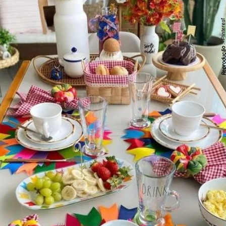
: Pinteres
Reproduç
;