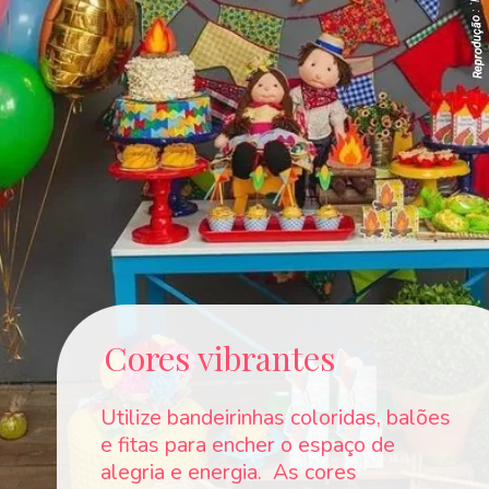
Reprodução
Cores vibrantes
Utilize bandeirinhas coloridas, balões
e fitas para encher o espaço de
alegria e energia. As cores