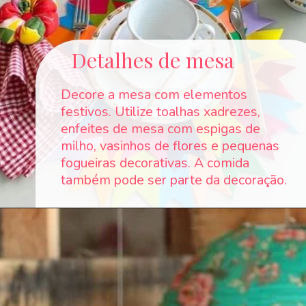
Detalhes de mesa
Decore a mesa com elementos
festivos. Utilize toalhas xadrezes,
enfeites de mesa com espigas de
milho, vasinhos de flores e pequenas
fogueiras decorativas. A comida
também pode ser parte da decoração.