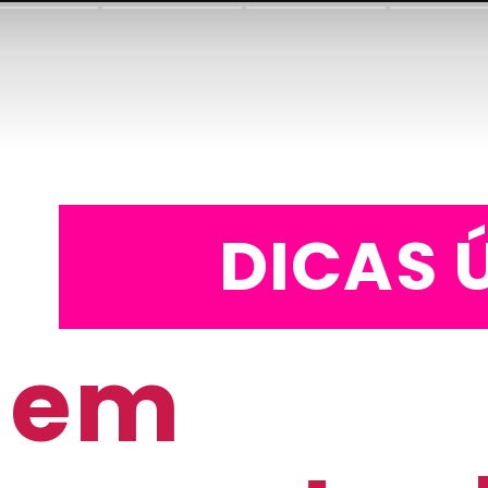
DICAS 
 em