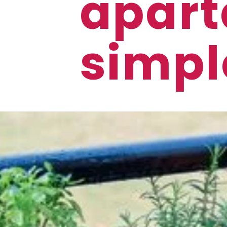
apart
simpl