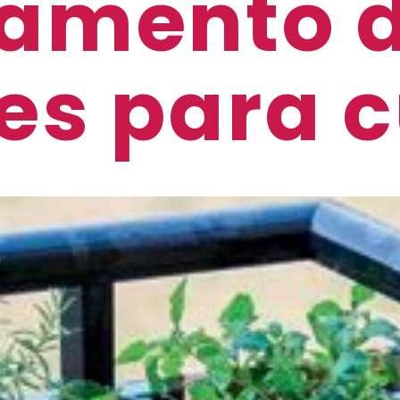
amento d
es para c