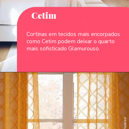
Cetim
Cortinas em tecidos mais encorpados
como Cetim podem deixar o quarto
mais sofisticado Glamurouso.
: `PInterest