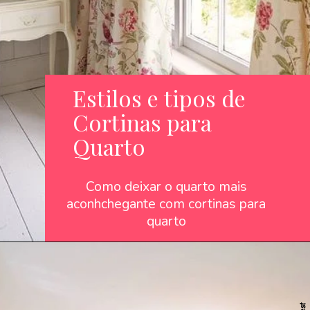
Estilos e tipos de
Cortinas para
Quarto
Como deixar o quarto mais
aconhchegante com cortinas para
quarto