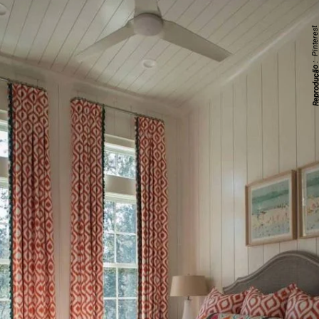
: Pinteres
Reproduç
;