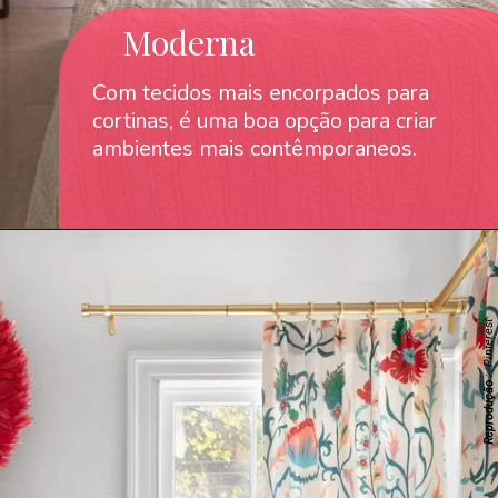
Moderna
Com tecidos mais encorpados para
cortinas, é uma boa opção para criar
ambientes mais contêmporaneos.
: Pinterest
Reprodução