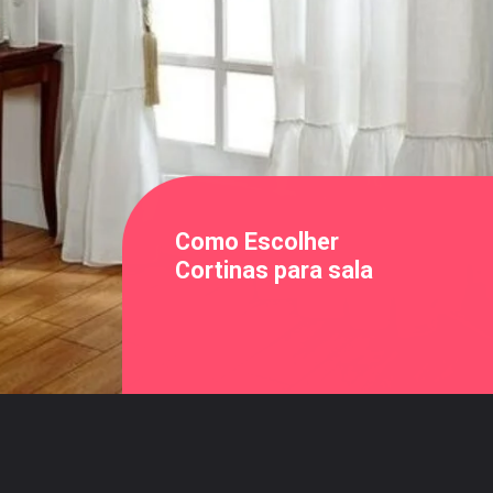
Como Escolher
Cortinas para sala
Opening
https://saladacasa.com.br/web-stories/dicas-para-escolher-cortina-para-sala/