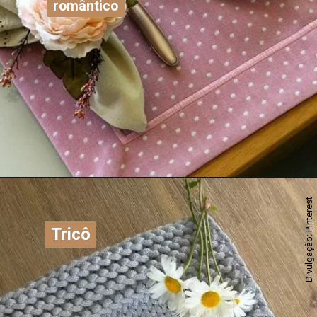
romântico
romântico
Divulgação: Pinterest
Tricô
Tricô