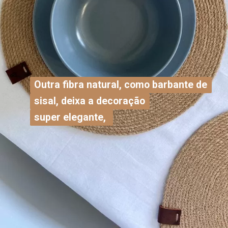
Outra fibra natural, como barbante de
Outra fibra natural, como barbante de
sisal, deixa a decoração
sisal, deixa a decoração
super elegante,
super elegante,