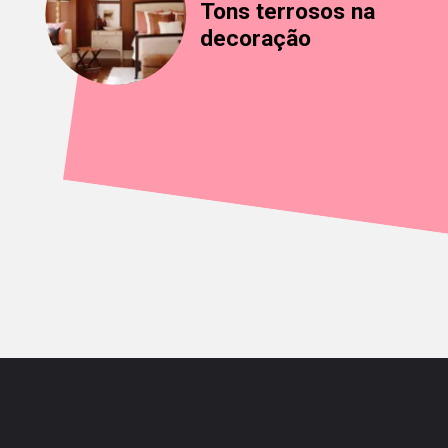
Tons terrosos na
decoração
Opening
https://saladacasa.com.br/web-stories/tons-terrosos-na-decoracao/