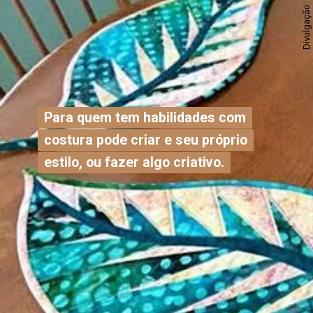
Divulgação: Pinterest
Para quem tem habilidades com
Para quem tem habilidades com
costura pode criar e seu próprio
costura pode criar e seu próprio
estilo, ou fazer algo criativo.
estilo, ou fazer algo criativo.