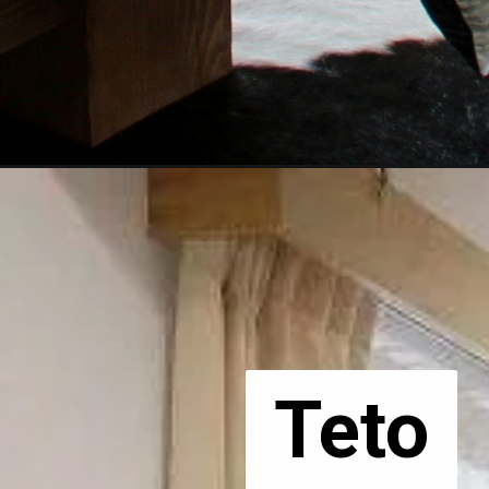
Teto
Teto