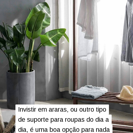
Invistir em araras, ou outro tipo
Invistir em araras, ou outro tipo
de suporte para roupas do dia a
de suporte para roupas do dia a
dia, é uma boa opção para nada
dia, é uma boa opção para nada