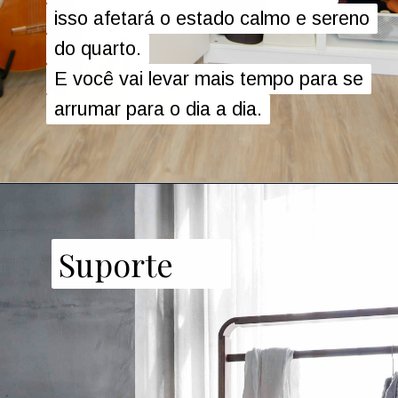
isso afetará o estado calmo e sereno
isso afetará o estado calmo e sereno
do quarto.
do quarto.
E você vai levar mais tempo para se
E você vai levar mais tempo para se
arrumar para o dia a dia.
arrumar para o dia a dia.
Suporte