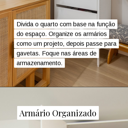
Divida o quarto com base na função
Divida o quarto com base na função
do espaço. Organize os armários
do espaço. Organize os armários
como um projeto, depois passe para
como um projeto, depois passe para
gavetas. Foque nas áreas de
gavetas. Foque nas áreas de
armazenamento.
armazenamento.
Armário Organizado
Armário Organizado