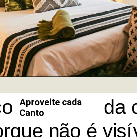
o em baixo da 
Aproveite cada
Canto
rque não é visí