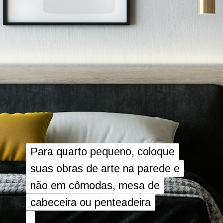
Para quarto pequeno, coloque
Para quarto pequeno, coloque
suas obras de arte na parede e
suas obras de arte na parede e
não em cômodas, mesa de
não em cômodas, mesa de
cabeceira ou penteadeira
cabeceira ou penteadeira