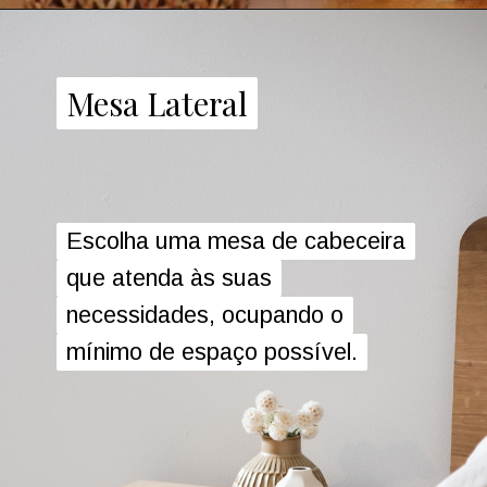
Mesa Lateral
Mesa Lateral
Escolha uma mesa de cabeceira
Escolha uma mesa de cabeceira
que atenda às suas
que atenda às suas
necessidades, ocupando o
necessidades, ocupando o
mínimo de espaço possível.
mínimo de espaço possível.