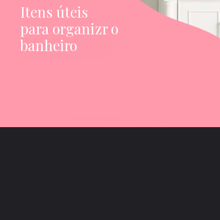
Itens úteis
para organizr o
banheiro
Opening
https://saladacasa.com.br/web-stories/itens-uteis-para-organizar-o-banheiro/