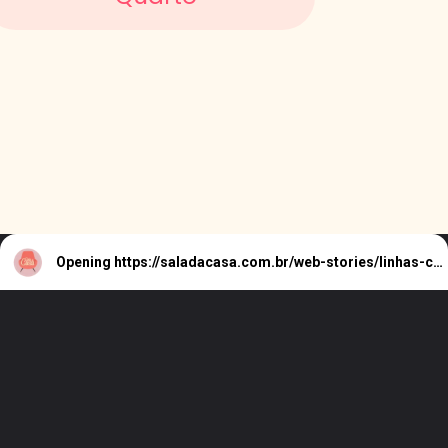
Opening
https://saladacasa.com.br/web-stories/linhas-curvas-e-retas-como-usar-no-decor/