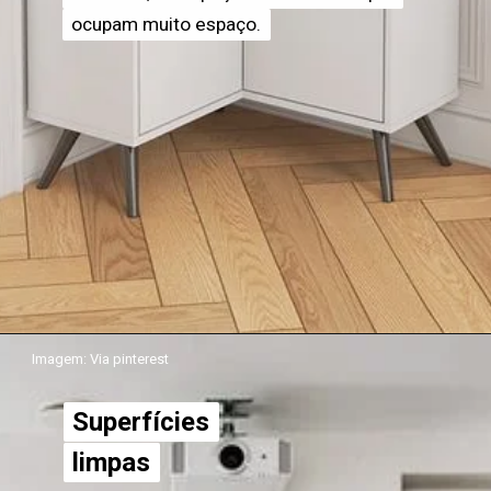
ocupam muito espaço.
ocupam muito espaço.
Imagem: Via pinterest
Superfícies
Superfícies
limpas
limpas