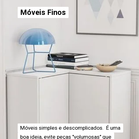
Móveis Finos
Móveis Finos
Móveis simples e descomplicados. É uma
Móveis simples e descomplicados. É uma
boa ideia, evite peças "volumosas" que
boa ideia, evite peças "volumosas" que