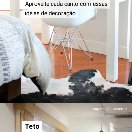
Aproveite cada canto com essas
Aproveite cada canto com essas
ideias de decoração
ideias de decoração
Imagem: Via pinterest
Teto
Teto