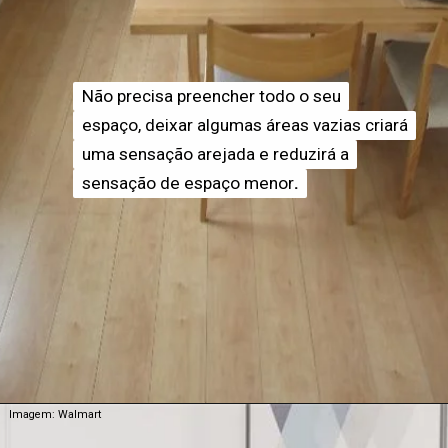
Não precisa preencher todo o seu
Não precisa preencher todo o seu
espaço, deixar algumas áreas vazias criará
espaço, deixar algumas áreas vazias criará
uma sensação arejada e reduzirá a
uma sensação arejada e reduzirá a
sensação de espaço menor
sensação de espaço menor
.
.
Imagem: Walmart