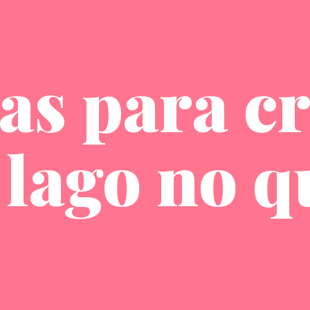
as para cr
lago no q