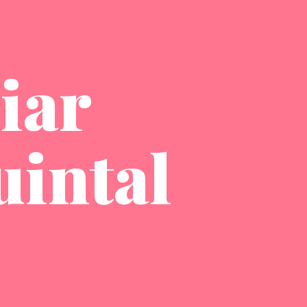
iar
uintal