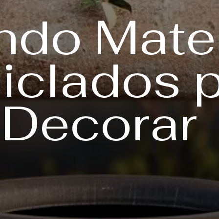
do Mater
iclados 
Decorar