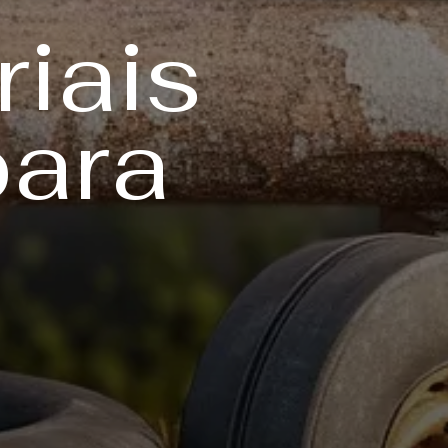
iais
para