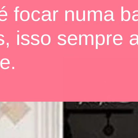
 é focar numa b
s, isso sempre 
te.