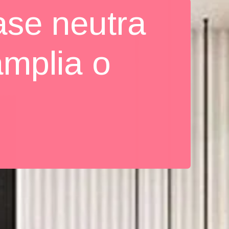
ase neutra
amplia o