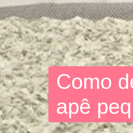
Como de
apê pe