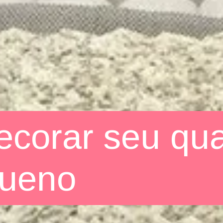
corar seu qu
queno