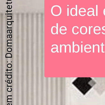
Imagem crédito: Domaarquitetura
O ideal
de core
ambien