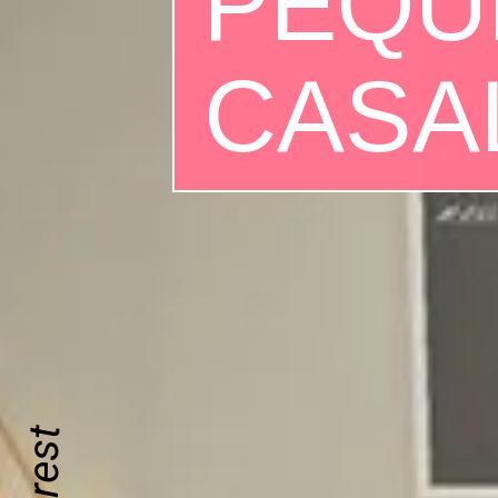
PEQU
CASA