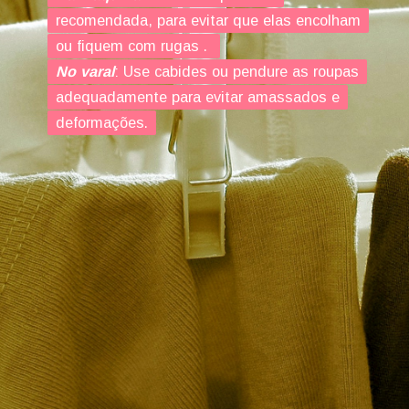
recomendada, para evitar que elas encolham
recomendada, para evitar que elas encolham
ou fiquem com rugas .
No varal
No varal
: Use cabides ou pendure as roupas
: Use cabides ou pendure as roupas
adequadamente para evitar amassados e
adequadamente para evitar amassados e
deformações.
deformações.