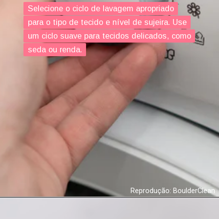
Selecione o ciclo de lavagem apropriado
Selecione o ciclo de lavagem apropriado
para o tipo de tecido e nível de sujeira. Use
para o tipo de tecido e nível de sujeira. Use
um ciclo suave para tecidos delicados, como
um ciclo suave para tecidos delicados, como
seda ou renda.
seda ou renda.
Reprodução: BoulderClean