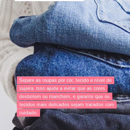
Separe as roupas por cor, tecido e nível de
Separe as roupas por cor, tecido e nível de
sujeira. Isso ajuda a evitar que as cores
sujeira. Isso ajuda a evitar que as cores
desbotem ou manchem, e garante que os
desbotem ou manchem, e garante que os
tecidos mais delicados sejam tratados com
tecidos mais delicados sejam tratados com
cuidado.
cuidado.