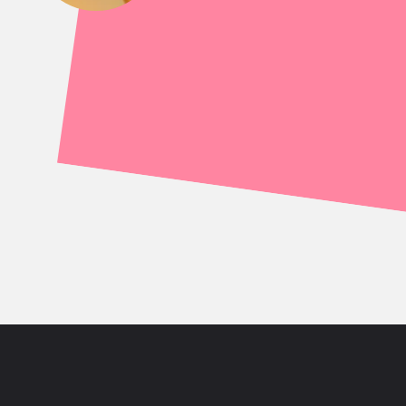
Opening
https://saladacasa.com.br/web-stories/tipos-de-varal-para-apartamento/