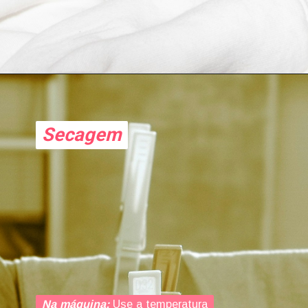
Secagem
Secagem
Na máquina:
Na máquina:
Use a temperatura
Use a temperatura