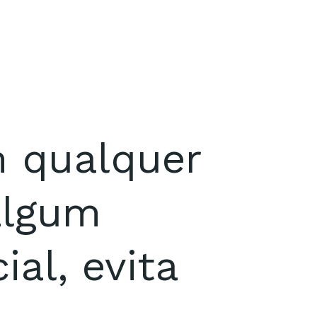
m qualquer
algum
al, evita