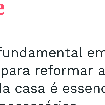
e
 fundamental e
 para reformar 
a casa é essenci