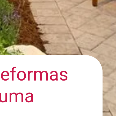
reformas
r uma