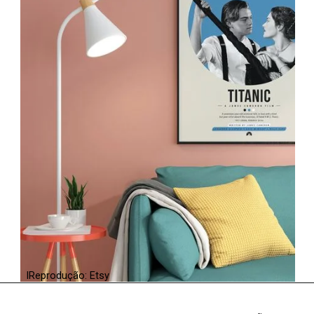
IReprodução: Etsy