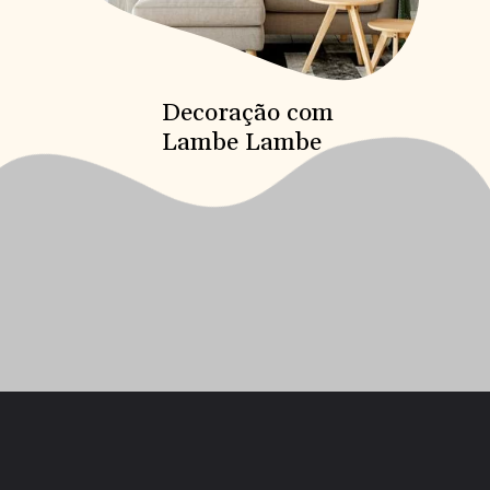
Decoração com
Lambe Lambe
Opening
https://saladacasa.com.br/calcule-as-dimensoes-do-sofa-para-o-layout-ideal-da-sala/