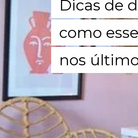
Dicas de d
Dicas de d
como esse
como esse
nos últim
nos últim