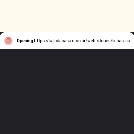
Opening
https://saladacasa.com.br/web-stories/linhas-curvas-e-retas-como-usar-no-decor/