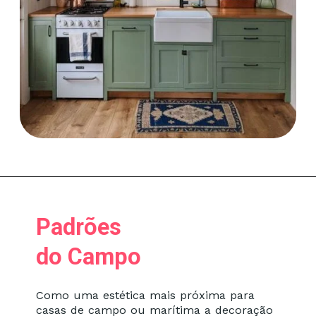
Opening
https://saladacasa.com.br/como-criar-um-jardim-pequeno-em-seu-quintal-dicas-e-ideias-para-espacos-limitados/
Padrões
do Campo
Como uma estética mais próxima para
casas de campo ou marítima a decoração