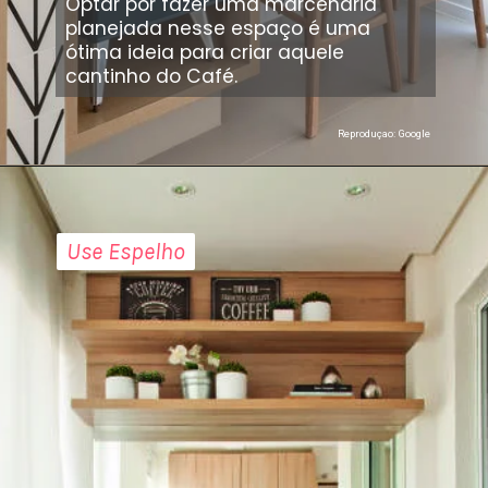
Optar por fazer uma marcenaria
planejada nesse espaço é uma
ótima ideia para criar aquele
cantinho do Café.
Reproduçao: Google
Use Espelho
Use Espelho