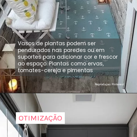
Vasos de plantas podem ser
pendurados nas paredes ou em
suportes para adicionar cor e frescor
ao espaço. Plantas como ervas,
tomates-cereja e pimentas
Reproduçao: Pinterest
OTIMIZAÇÃO
OTIMIZAÇÃO