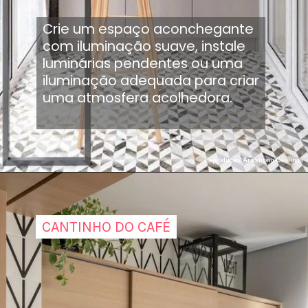
Crie um espaço aconchegante
com iluminação suave, instale
luminárias pendentes ou uma
iluminação adequada para criar
uma atmosfera acolhedora.
Reproduçao: Arnstrong Ceillings
CANTINHO DO CAFÉ
CANTINHO DO CAFÉ