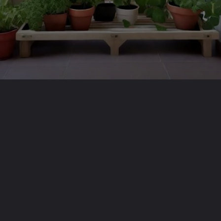
Opening
https://saladacasa.com.br/web-stories/crie-uma-hortal-vertical-em-qualquer-espaco