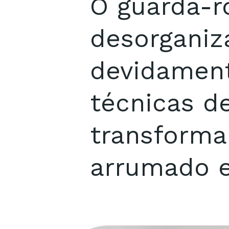
O guarda-r
desorganiz
devidament
técnicas de
transforma
arrumado e