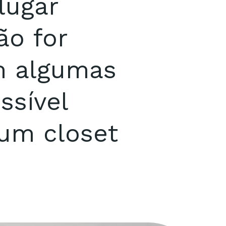
lugar
ão for
m algumas
ssível
um closet