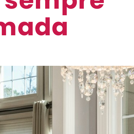
 sempre
umada