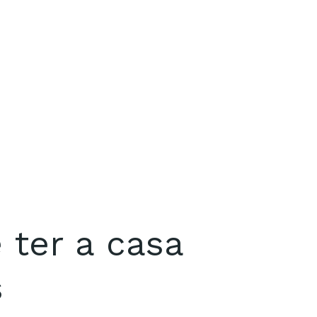
 ter a casa
s