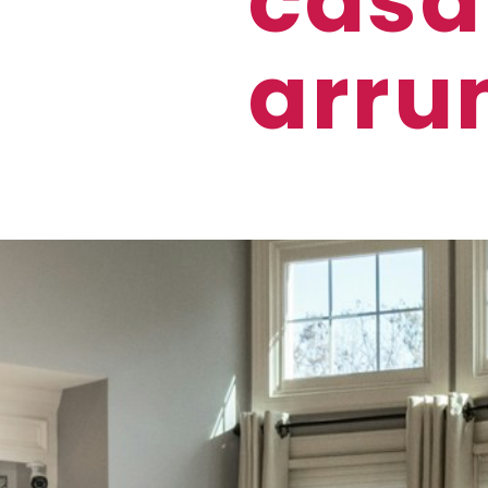
casa
arr