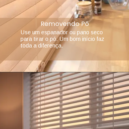
Removendo Pó
Use um espanador ou pano seco
para tirar o pó. Um bom início faz
toda a diferença.