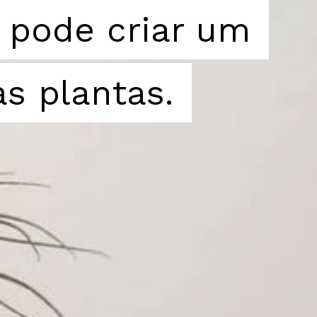
 pode criar um
 pode criar um
as plantas.
as plantas.