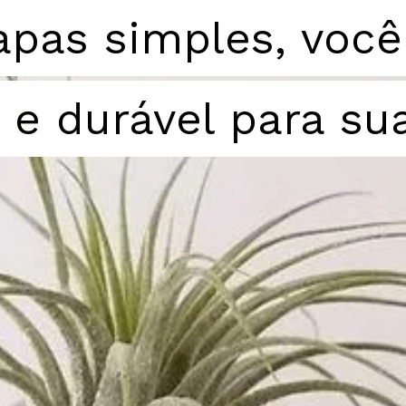
apas simples, você
apas simples, você
 e durável para su
 e durável para su