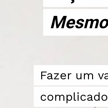
Mesmo
Mesmo
Fazer um v
Fazer um v
complicado 
complicado 