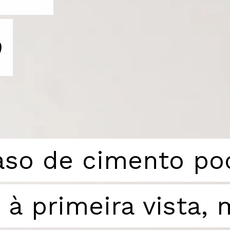
aso de cimento po
aso de cimento po
à primeira vista,
à primeira vista,