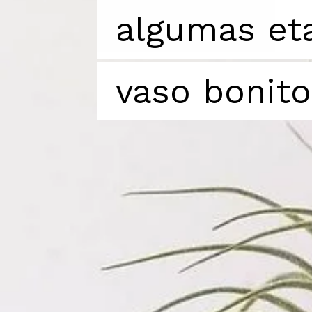
algumas et
algumas et
vaso bonito
vaso bonito