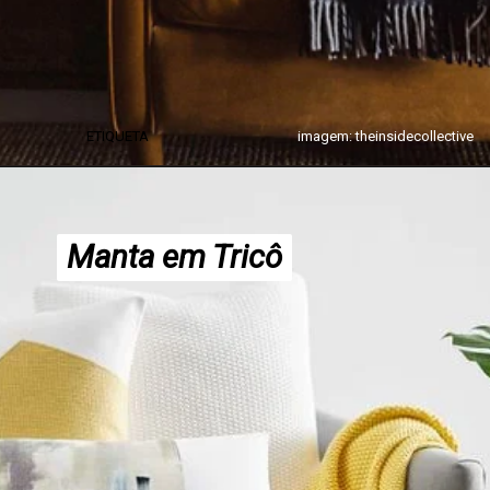
ETIQUETA
imagem: theinsidecollective
Manta em Tricô
Manta em Tricô