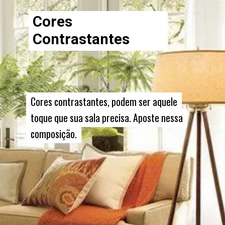
Cores
Contrastantes
Cores contrastantes, podem ser aquele
Cores contrastantes, podem ser aquele
toque que sua sala precisa. Aposte nessa
toque que sua sala precisa. Aposte nessa
composição.
composição.