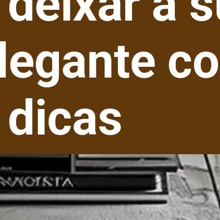
deixar a s
elegante c
 dicas