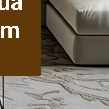
ua
om