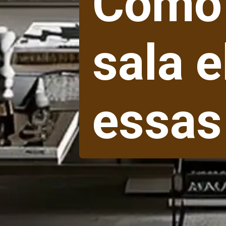
Como 
sala 
essas