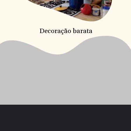
Decoração barata
Opening
https://saladacasa.com.br/web-stories/dicas-para-uma-decoracao-barata/