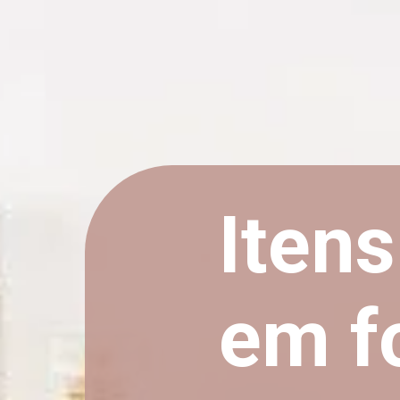
Itens
em f