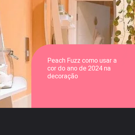
Peach Fuzz como usar a
cor do ano de 2024 na
decoração
Opening
https://saladacasa.com.br/web-stories/peach-fuzz-como-usar-a-cor-do-ano-na-decoracao