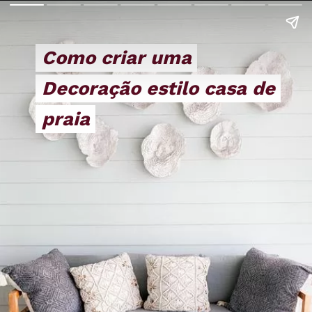
Como criar uma
Como criar uma
Decoração estilo casa de
Decoração estilo casa de
praia
praia