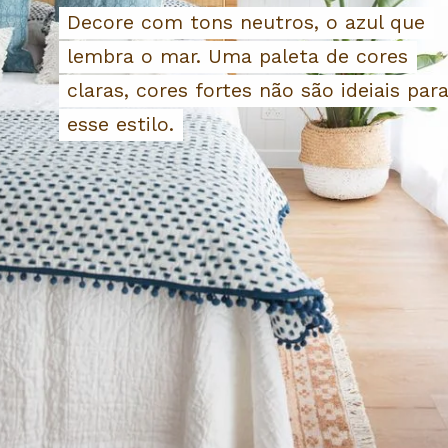
Decore com tons neutros, o azul que
Decore com tons neutros, o azul que
lembra o mar. Uma paleta de cores
lembra o mar. Uma paleta de cores
claras, cores fortes não são ideiais par
claras, cores fortes não são ideiais par
esse estilo.
esse estilo.