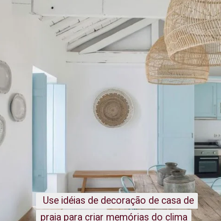
Use idéias de decoração de casa de
Use idéias de decoração de casa de
praia para criar memórias do clima
praia para criar memórias do clima