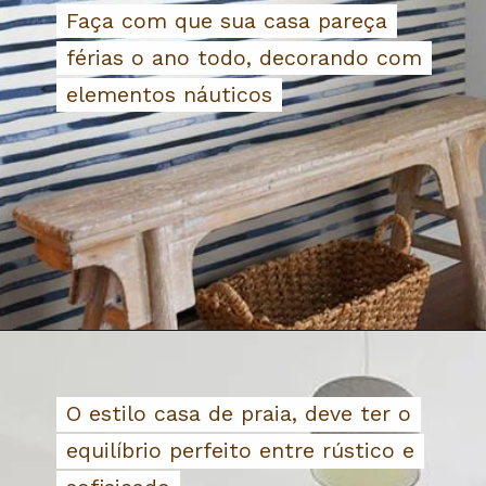
Faça com que sua casa pareça
Faça com que sua casa pareça
férias o ano todo, decorando com
férias o ano todo, decorando com
elementos náuticos
elementos náuticos
O estilo casa de praia, deve ter o
O estilo casa de praia, deve ter o
equilíbrio perfeito entre rústico e
equilíbrio perfeito entre rústico e