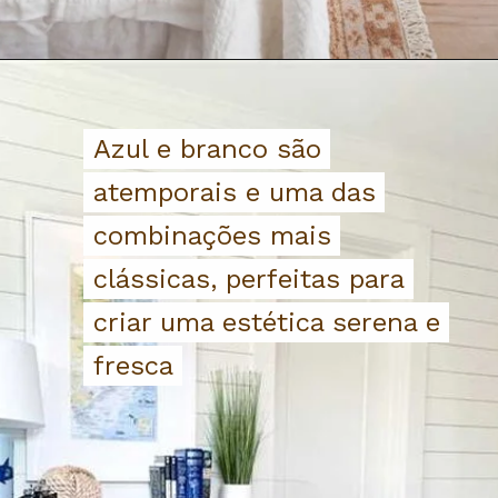
Azul e branco são
Azul e branco são
atemporais e uma das
atemporais e uma das
combinações mais
combinações mais
clássicas, perfeitas para
clássicas, perfeitas para
criar uma estética serena e
criar uma estética serena e
fresca
fresca