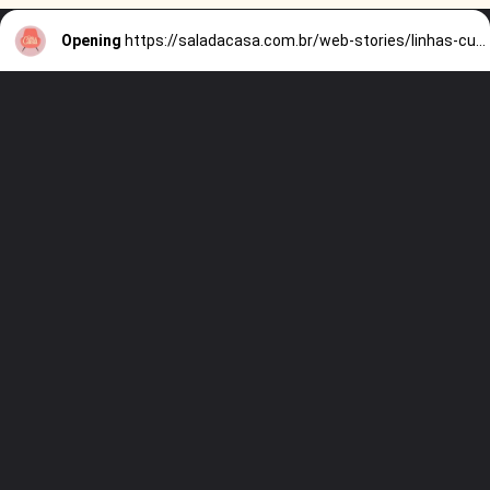
Opening
https://saladacasa.com.br/web-stories/linhas-curvas-e-retas-como-usar-no-decor/