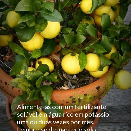
Alimente-as com um fertilizante
solúvel em água rico em potássio
uma ou duas vezes por mês.
Lembre-se de manter o solo