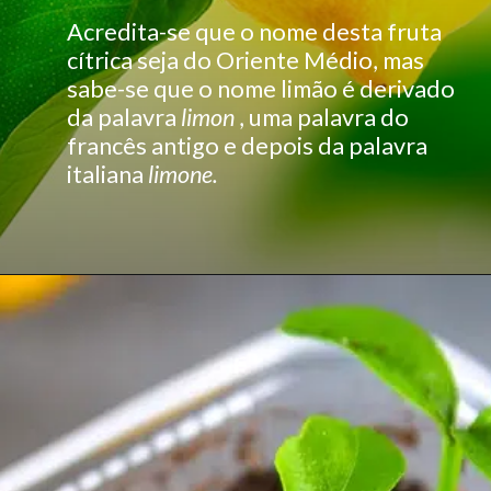
Acredita-se que o nome desta fruta
cítrica seja do Oriente Médio, mas
sabe-se que o nome limão é derivado
da palavra
limon
, uma palavra do
francês antigo e depois da palavra
italiana
limone.