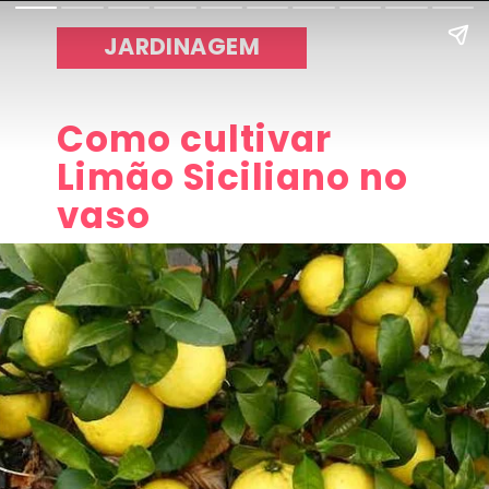
JARDINAGEM
Como cultivar
Limão Siciliano no
vaso