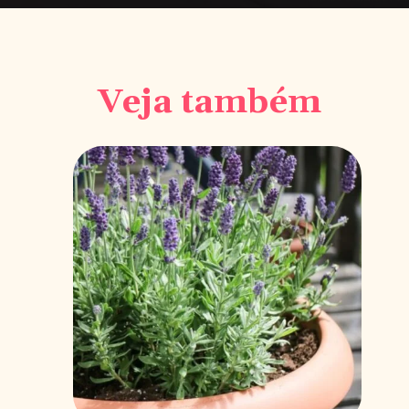
réditos viadododsondesigns
Veja também