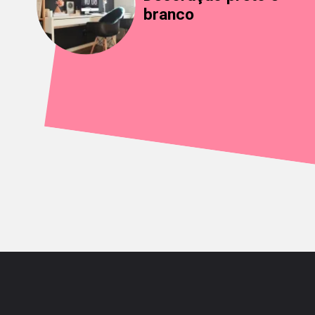
branco
Opening
https://saladacasa.com.br/web-stories/decoracao-preto-e-branco/