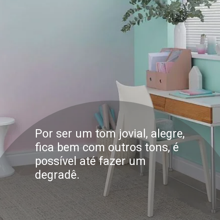
Por ser um tom jovial, alegre,
fica bem com outros tons, é
possível até fazer um
degradê.