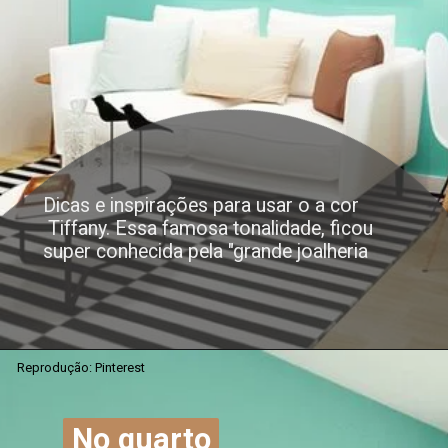
Dicas e inspirações para usar o a cor
Tiffany. Essa famosa tonalidade, ficou
super conhecida pela "grande joalheria
Reprodução: Pinterest
No quarto
No quarto