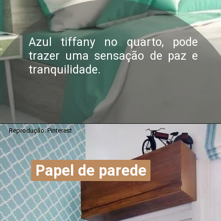
Azul tiffany no quarto, pode
trazer uma sensação de paz e
tranquilidade.
Reprodução: Pinterest
Opening
https://saladacasa.com.br/cores-que-combinam-com-azul-opcoes-deslumbrantes/
Papel de parede
Papel de parede