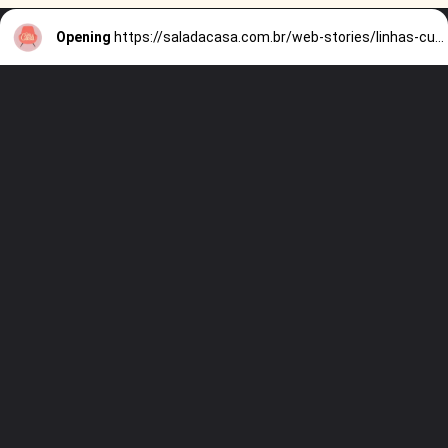
Opening
https://saladacasa.com.br/web-stories/linhas-curvas-e-retas-como-usar-no-decor/