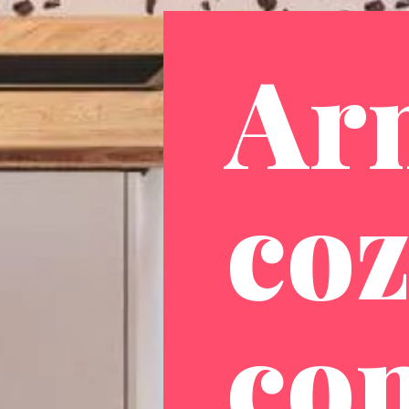
Ar
coz
com