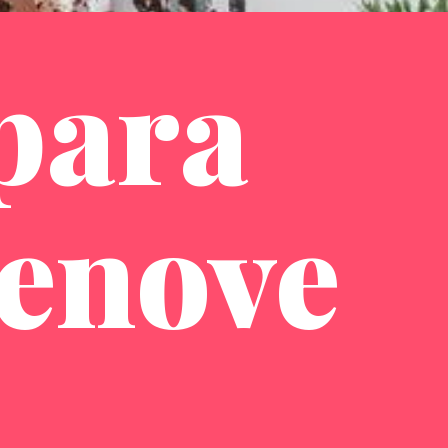
para
Renove