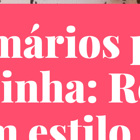
mários 
inha: 
 estilo