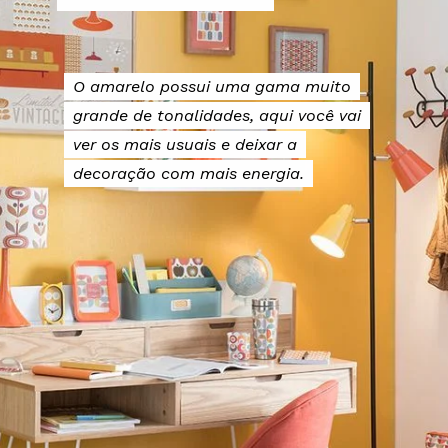
O amarelo possui uma gama muito
O amarelo possui uma gama muito
grande de tonalidades, aqui você vai
grande de tonalidades, aqui você vai
ver os mais usuais e deixar a
ver os mais usuais e deixar a
decoração com mais energia.
decoração com mais energia.