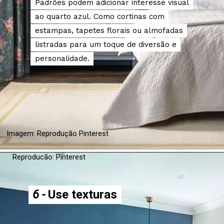
Padrões podem adicionar interesse visual
Padrões podem adicionar interesse visual
ao quarto azul. Como cortinas com
ao quarto azul. Como cortinas com
estampas, tapetes florais ou almofadas
estampas, tapetes florais ou almofadas
listradas para um toque de diversão e
listradas para um toque de diversão e
personalidade.
personalidade.
Imagem: Reprodução Pinterest
Reproducão: Pinterest
6 -
6 -
Use texturas
Use texturas