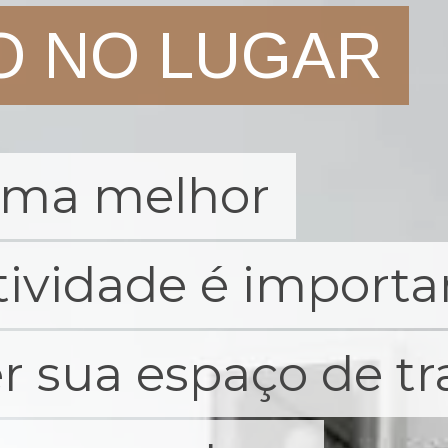
O NO LUGAR
O NO LUGAR
uma melhor
uma melhor
ividade é importa
ividade é importa
 sua espaço de tr
 sua espaço de tr