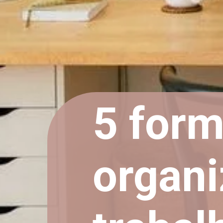
5 form
organi